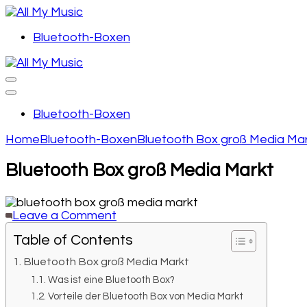
Skip
to
content
Music is all mine!
Bluetooth-Boxen
All My Music
(Press
Enter)
Music is all mine!
All My Music
Bluetooth-Boxen
Home
Bluetooth-Boxen
Bluetooth Box groß Media Ma
Bluetooth Box groß Media Markt
on
Leave a Comment
Bluetooth
Table of Contents
Box
groß
Bluetooth Box groß Media Markt
Media
Markt
Was ist eine Bluetooth Box?
Vorteile der Bluetooth Box von Media Markt