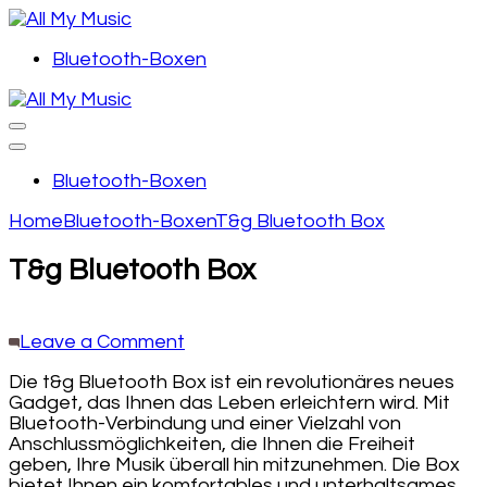
Skip
to
content
Music is all mine!
Bluetooth-Boxen
All My Music
(Press
Enter)
Music is all mine!
All My Music
Bluetooth-Boxen
Home
Bluetooth-Boxen
T&g Bluetooth Box
T&g Bluetooth Box
on
Leave a Comment
T&g
Die t&g Bluetooth Box ist ein revolutionäres neues
Bluetooth
Gadget, das Ihnen das Leben erleichtern wird. Mit
Box
Bluetooth-Verbindung und einer Vielzahl von
Anschlussmöglichkeiten, die Ihnen die Freiheit
geben, Ihre Musik überall hin mitzunehmen. Die Box
bietet Ihnen ein komfortables und unterhaltsames